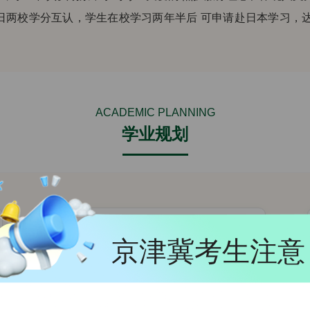
中日两校学分互认，学生在校学习两年半后 可申请赴日本学习，
ACADEMIC PLANNING
学业规划
京津冀考生注意
2
第二阶段
日本 · 帝京科学大学