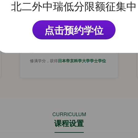
北二外中瑞低分限额征集中
学制：
2 年
条件：
点击预约学位
• 语言成绩达标
• 专业课 GPA 达标
成果：
修满学分，获得
日本帝京科学大学学士学位
CURRICULUM
课程设置