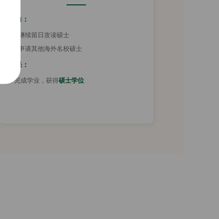
方向：
• 继续留日攻读硕士
• 申请其他海外名校硕士
成果：
完成学业，获得
硕士学位